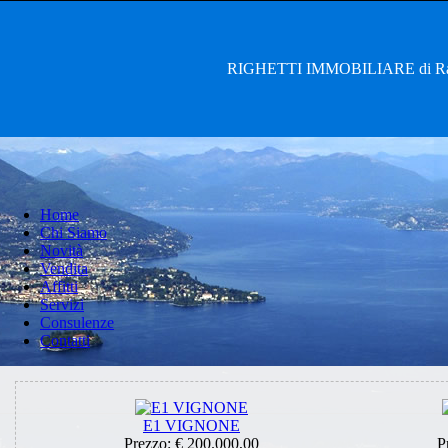
RIGHETTI IMMOBILIARE di Rag. 
Home
Chi Siamo
Novità
Vendita
Affitti
Servizi
Consulenze
Contatti
E1 VIGNONE
Prezzo:
€ 200.000,00
P