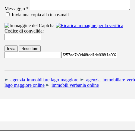
Messaggio
*
Invia una copia alla tua e-mail
Codice di convalida:
Invia
Resettare
agenzia immobiliare lago maggiore
agenzia immobiliare verb
lago maggiore online
immobili verbania online
RIGHETTI IMMOBIL
Uffici: Corso Mam
Tel. +39 0323.405013 - Cell. +39