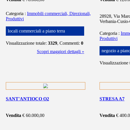
Categoria
:
Immobili commerciali, Direzionali,
28928, Via Marc
Produttivi
Verbania-Cusio-
locali commerciali a piano terra
Categoria
:
Immo
Produttivi
Visualizzazione totale:
3329
, Commenti:
0
negozio a piano
Scopri maggiori dettagli »
Visualizzazione 
SANT'ANTIOCO O2
STRESA A7
Vendita
€ 60.000,00
Vendita
€ 400.