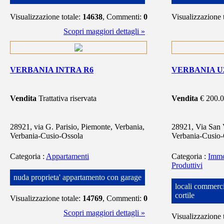
Visualizzazione totale:
14638
, Commenti:
0
Visualizzazione 
Scopri maggiori dettagli »
VERBANIA INTRA R6
VERBANIA U
Vendita
Trattativa riservata
Vendita
€ 200.
28921, via G. Parisio, Piemonte, Verbania,
28921, Via San V
Verbania-Cusio-Ossola
Verbania-Cusio-
Categoria
:
Appartamenti
Categoria
:
Immo
Produttivi
nuda proprieta' appartamento con garage
locali commerci
cortile
Visualizzazione totale:
14769
, Commenti:
0
Scopri maggiori dettagli »
Visualizzazione 