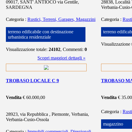
09017, SANT' ANTIOCO via Gentile,
28838, Località 
SARDEGNA
Verbania-Cusio-
Categoria
:
Rustici, Terreni, Garages, Magazzini
Categoria
:
Rust
terreno edificabile con destinazione
terreno edificab
urbanistica residenziale
Visualizzazione 
Visualizzazione totale:
24102
, Commenti:
0
Scopri maggiori dettagli »
TROBASO LOCALE C 9
TROBASO M
Vendita
€ 60.000,00
Vendita
€ 35.0
Categoria
:
Rust
28923, via Repubblica , Piemonte, Verbania,
Verbania-Cusio-Ossola
magazzino
Categoria
:
Immobili commerciali, Direzionali,