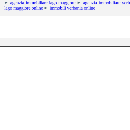
agenzia immobiliare lago maggiore
agenzia immobiliare verb
lago maggiore online
immobili verbania online
RIGHETTI IMMOBIL
Uffici: Corso Mam
Tel. +39 0323.405013 - Cell. +39