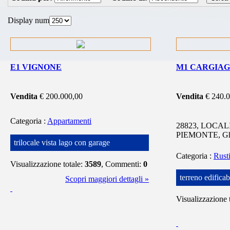
Display num
E1 VIGNONE
M1 CARGIA
Vendita
€ 200.000,00
Vendita
€ 240.
Categoria
:
Appartamenti
28823, LOCAL
PIEMONTE, Ghif
trilocale vista lago con garage
Categoria
:
Rust
Visualizzazione totale:
3589
, Commenti:
0
terreno edificab
Scopri maggiori dettagli »
Visualizzazione 