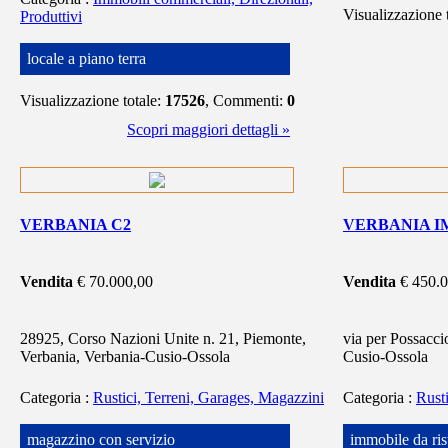
Visualizzazione 
Produttivi
locale a piano terra
Visualizzazione totale:
17526
, Commenti:
0
Scopri maggiori dettagli »
VERBANIA C2
VERBANIA I
Vendita
€ 70.000,00
Vendita
€ 450.
28925, Corso Nazioni Unite n. 21, Piemonte,
via per Possacci
Verbania, Verbania-Cusio-Ossola
Cusio-Ossola
Categoria
:
Rustici, Terreni, Garages, Magazzini
Categoria
:
Rust
magazzino con servizio
immobile da ris