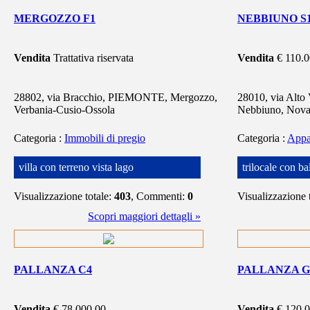
MERGOZZO F1
NEBBIUNO S
Vendita
Trattativa riservata
Vendita
€ 110.
28802, via Bracchio, PIEMONTE, Mergozzo,
28010, via Alto 
Verbania-Cusio-Ossola
Nebbiuno, Nova
Categoria
:
Immobili di pregio
Categoria
:
Appa
villa con terreno vista lago
trilocale con ba
Visualizzazione totale:
403
, Commenti:
0
Visualizzazione 
Scopri maggiori dettagli »
PALLANZA C4
PALLANZA G
Vendita
€ 78.000,00
Vendita
€ 120.