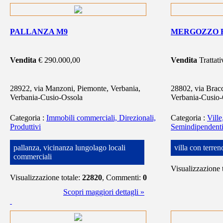
PALLANZA M9
MERGOZZO 
Vendita
€ 290.000,00
Vendita
Trattati
28922, via Manzoni, Piemonte, Verbania,
28802, via Bra
Verbania-Cusio-Ossola
Verbania-Cusio-
Categoria
:
Immobili commerciali, Direzionali,
Categoria
:
Ville
Produttivi
Semindipendent
pallanza, vicinanza lungolago locali
villa con terren
commerciali
Visualizzazione 
Visualizzazione totale:
22820
, Commenti:
0
Scopri maggiori dettagli »