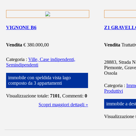
VIGNONE B6
Z1 GRAVEL
Vendita
€ 380.000,00
Vendita
Trattati
Categoria
:
Ville, Case indipendenti,
28883, Strada N
Semindipendenti
Piemonte, Grave
Ossola
immobile con speldida vista lago
composto da 3 appartamenti
Categoria
:
Immo
Produttivi
Visualizzazione totale:
7101
, Commenti:
0
immobile a dest
Scopri maggiori dettagli »
Visualizzazione 