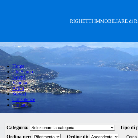
RIGHETTI IMMOBILIARE di Rag. 
Home
Chi Siamo
Novità
Vendita
Affitti
Servizi
Consulenze
Contatti
Categoria:
Tipo di p
Ordina per:
Ordine di: