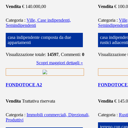
Vendita
€ 140.000,00
Vendita
€ 100.
Categoria
:
Ville, Case indipendenti,
Categoria
:
Ville
Semindipendenti
Semindipendent
casa indipendente composta da due
casa indipenden
appartamenti
rustici adiacenti
Visualizzazione totale:
14597
, Commenti:
0
Visualizzazione 
Scopri maggiori dettagli »
FONDOTOCE A2
FONDOTOCE
Vendita
Trattativa riservata
Vendita
€ 145.
Categoria
:
Immobili commerciali, Direzionali,
Categoria
:
Rust
Produttivi
terreno con ca