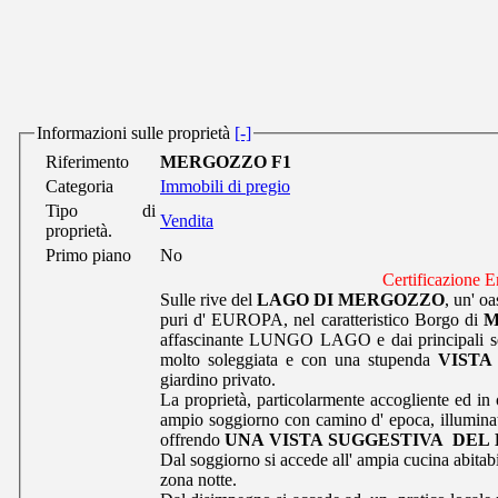
Informazioni sulle proprietà
[-]
Riferimento
MERGOZZO F1
Categoria
Immobili di pregio
Tipo di
Vendita
proprietà.
Primo piano
No
Certificazione Energetica
Sulle rive del
LAGO DI MERGOZZO
, un' o
puri d' EUROPA, nel caratteristico Borgo di
M
affascinante LUNGO LAGO e dai principali serv
molto soleggiata e con una stupenda
VISTA
giardino privato.
La proprietà, particolarmente accogliente ed in
ampio soggiorno con camino d' epoca, illuminat
offrendo
UNA VISTA SUGGESTIVA DEL LAG
Dal soggiorno si accede all' ampia cucina abitab
zona notte.