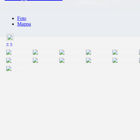
Foto
Mappa
«
»