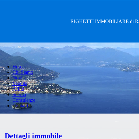
RIGHETTI IMMOBILIARE di Rag. 
Home
Chi Siamo
Novità
Vendita
Affitti
Servizi
Consulenze
Contatti
Dettagli immobile