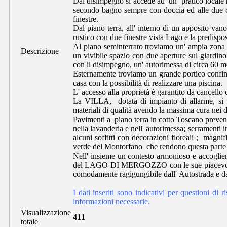
Dal disimpegno si accede ad un pratico locale r
secondo bagno sempre con doccia ed alle due c
finestre.
Dal piano terra, all' interno di un apposito van
rustico con due finestre vista Lago e la predispo
Al piano seminterrato troviamo un' ampia zona 
Descrizione
un vivibile spazio con due aperture sul giardino
con il disimpegno, un' autorimessa di circa 60 m
Esternamente troviamo un grande portico confi
casa con la possibilità di realizzare una piscina.
L' accesso alla proprietà è garantito da cancello
La VILLA, dotata di impianto di allarme, si pr
materiali di qualità avendo la massima cura nei de
Pavimenti a piano terra in cotto Toscano prevent
nella lavanderia e nell' autorimessa; serramenti
alcuni soffitti con decorazioni floreali ; magnif
verde del Montorfano che rendono questa parte 
Nell' insieme un contesto armonioso e accoglient
del LAGO DI MERGOZZO con le sue piacevolissime
comodamente ragigungibile dall' Autostrada e da
I dati inseriti sono indicativi per questioni di 
informazioni necessarie.
Visualizzazione
411
totale