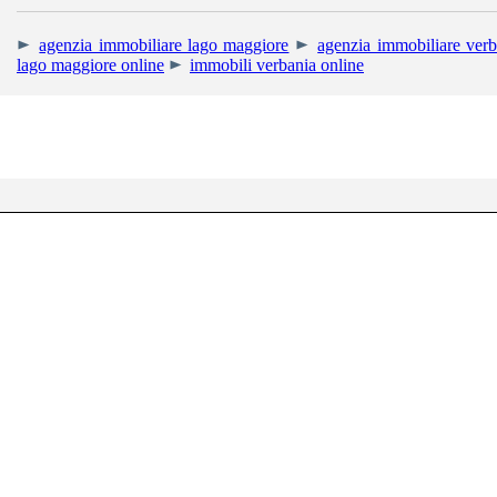
agenzia immobiliare lago maggiore
agenzia immobiliare verb
lago maggiore online
immobili verbania online
RIGHETTI IMMOBIL
Uffici: Corso Mam
Tel. +39 0323.405013 - Cell. +39