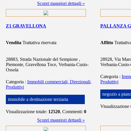
Scopri maggiori dettagli »
Z1 GRAVELLONA
PALLANZA G
Vendita
Trattativa riservata
Affitto
Trattativ
28883, Strada Nazionale del Sempione ,
28928, Via Marc
Piemonte, Gravellona Toce, Verbania-Cusio-
Verbania-Cusio-
Ossola
Categoria
:
Immo
Categoria
:
Immobili commerciali, Direzionali,
Produttivi
Produttivi
negozio a piano
immobile a destinazione terziaria
Visualizzazione 
Visualizzazione totale:
12520
, Commenti:
0
Scopri maggiori dettagli »