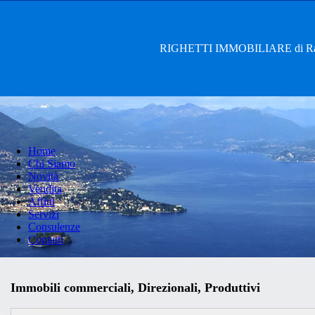
RIGHETTI IMMOBILIARE di Rag. 
Home
Chi Siamo
Novità
Vendita
Affitti
Servizi
Consulenze
Contatti
Immobili commerciali, Direzionali, Produttivi