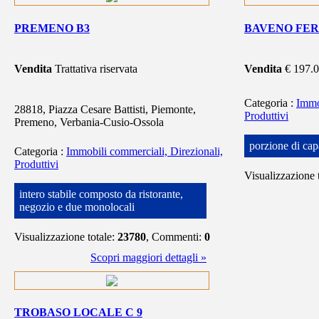
PREMENO B3
BAVENO FER
Vendita
Trattativa riservata
Vendita
€ 197.
Categoria
:
Immo
28818, Piazza Cesare Battisti, Piemonte,
Produttivi
Premeno, Verbania-Cusio-Ossola
porzione di cap
Categoria
:
Immobili commerciali, Direzionali,
Produttivi
Visualizzazione 
intero stabile composto da ristorante,
negozio e due monolocali
Visualizzazione totale:
23780
, Commenti:
0
Scopri maggiori dettagli »
TROBASO LOCALE C 9