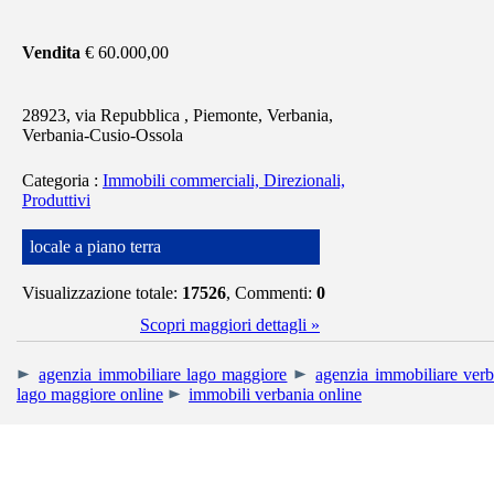
Vendita
€ 60.000,00
28923, via Repubblica , Piemonte, Verbania,
Verbania-Cusio-Ossola
Categoria
:
Immobili commerciali, Direzionali,
Produttivi
locale a piano terra
Visualizzazione totale:
17526
, Commenti:
0
Scopri maggiori dettagli »
agenzia immobiliare lago maggiore
agenzia immobiliare verb
lago maggiore online
immobili verbania online
RIGHETTI IMMOBIL
Uffici: Corso Mam
Tel. +39 0323.405013 - Cell. +39