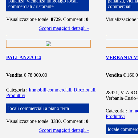
pallanza, vicinanza lungolago locali
pallanza, vicin
commerciali / ristorante
commerciali
Visualizzazione totale:
8729
, Commenti:
0
Visualizzazione 
Scopri maggiori dettagli »
PALLANZA C4
VERBANIA V
Vendita
€ 78.000,00
Vendita
€ 160.
Categoria
:
Immobili commerciali, Direzionali,
28921, VIA ROM
Produttivi
Verbania-Cusio-
locali commerciali a piano terra
Categoria
:
Immo
Produttivi
Visualizzazione totale:
3330
, Commenti:
0
locale commerc
Scopri maggiori dettagli »