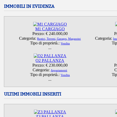
IMMOBILI IN EVIDENZA
M1 CARGIAGO
Prezzo:
€ 240.000,00
P
Categoria:
Categoria:
Rustici, Terreni, Garages, Magazzini
Imm
Tipo di proprietà.:
Tip
Vendita
...
O2 PALLANZA
Prezzo:
€ 230.000,00
P
Categoria:
C
Appartamenti
Tipo di proprietà.:
Tip
Vendita
...
ULTIMI IMMOBILI INSERITI
Z3 PALLANZA