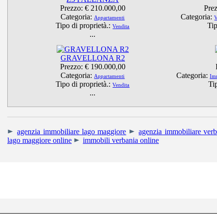
Prezzo:
€ 210.000,00
Pre
Categoria:
Categoria:
Appartamenti
V
Tipo di proprietà.:
Tip
Vendita
...
GRAVELLONA R2
Prezzo:
€ 190.000,00
Categoria:
Categoria:
Appartamenti
Imm
Tipo di proprietà.:
Ti
Vendita
...
agenzia immobiliare lago maggiore
agenzia immobiliare verb
lago maggiore online
immobili verbania online
RIGHETTI IMMOBIL
Uffici: Corso Mam
Tel. +39 0323.405013 - Cell. +39