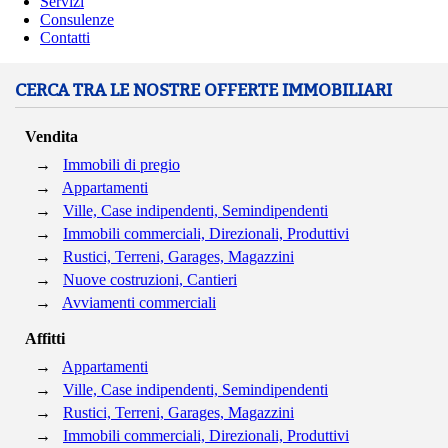
Servizi
Consulenze
Contatti
CERCA TRA LE NOSTRE OFFERTE IMMOBILIARI
Vendita
→
Immobili di pregio
→
Appartamenti
→
Ville, Case indipendenti, Semindipendenti
→
Immobili commerciali, Direzionali, Produttivi
→
Rustici, Terreni, Garages, Magazzini
→
Nuove costruzioni, Cantieri
→
Avviamenti commerciali
Affitti
→
Appartamenti
→
Ville, Case indipendenti, Semindipendenti
→
Rustici, Terreni, Garages, Magazzini
→
Immobili commerciali, Direzionali, Produttivi