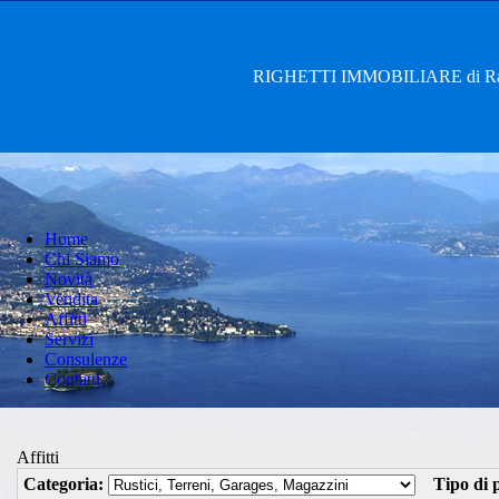
RIGHETTI IMMOBILIARE di Rag. 
Home
Chi Siamo
Novità
Vendita
Affitti
Servizi
Consulenze
Contatti
Affitti
Categoria:
Tipo di p