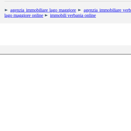
agenzia immobiliare lago maggiore
agenzia immobiliare verb
lago maggiore online
immobili verbania online
RIGHETTI IMMOBIL
Uffici: Corso Mam
Tel. +39 0323.405013 - Cell. +39