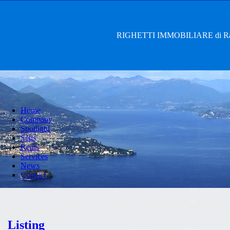
RIGHETTI IMMOBILIARE di Rag. 
Home
Company
Spotlight
Sells
Rents
Services
News
Contact
Listing