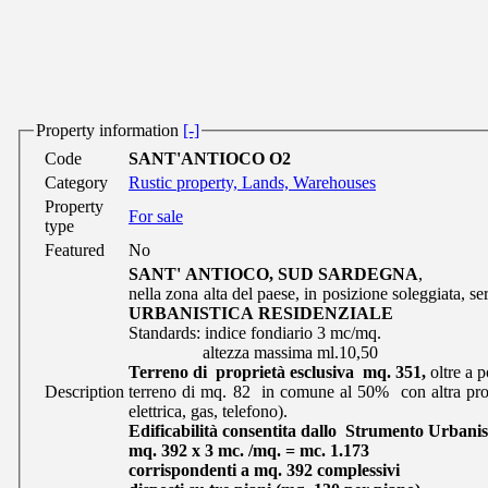
Property information
[-]
Code
SANT'ANTIOCO O2
Category
Rustic property, Lands, Warehouses
Property
For sale
type
Featured
No
SANT' ANTIOCO, SUD SARDEGNA
,
nella zona alta del paese, in posizione soleggiata, s
URBANISTICA RESIDENZIALE
Standards: indice fondiario 3 mc/mq.
altezza massima ml.10,50
Terreno di proprietà esclusiva mq. 351,
oltre a 
Description
terreno di mq. 82 in comune al 50% con altra propr
elettrica, gas, telefono).
Edificabilità consentita dallo Strumento Urbanis
mq. 392 x 3 mc. /mq. = mc. 1.173
corrispondenti a mq. 392 complessivi