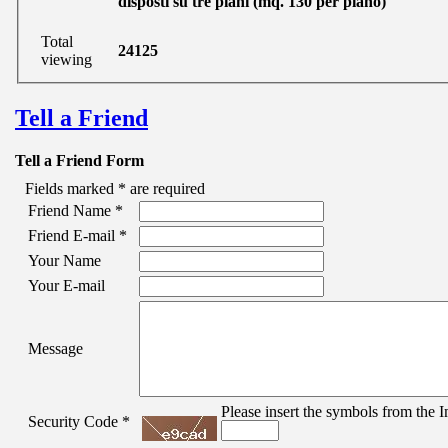
disposti su tre piani (mq. 130 per piano)
Total
24125
viewing
Tell a Friend
Tell a Friend Form
Fields marked
*
are required
Friend Name
*
Friend E-mail
*
Your Name
Your E-mail
Message
Please insert the symbols from the I
Security Code
*