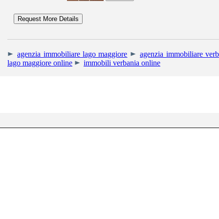
agenzia immobiliare lago maggiore
agenzia immobiliare verb
lago maggiore online
immobili verbania online
RIGHETTI IMMOBIL
Uffici: Corso Mam
Tel. +39 0323.405013 - Cell. +39