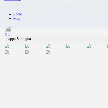
Photo
Map
«
»
mappa Sardegna